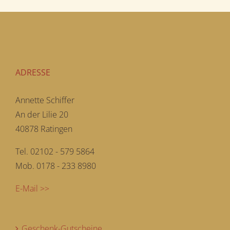
ADRESSE
Annette Schiffer
An der Lilie 20
40878 Ratingen
Tel. 02102 - 579 5864
Mob. 0178 - 233 8980
E-Mail >>
Geschenk-Gutscheine